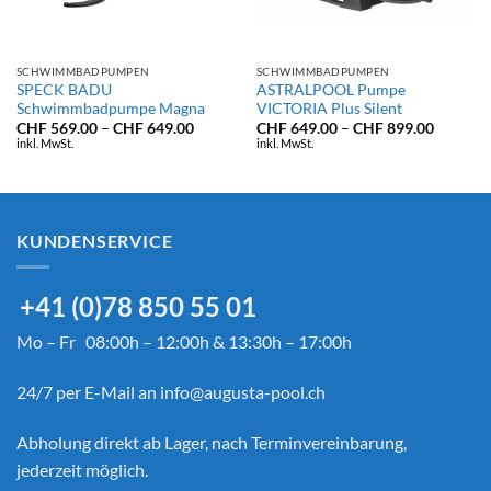
SCHWIMMBADPUMPEN
SCHWIMMBADPUMPEN
SPECK BADU
ASTRALPOOL Pumpe
Schwimmbadpumpe Magna
VICTORIA Plus Silent
panne:
Preisspanne:
Preissp
CHF
569.00
–
CHF
649.00
CHF
649.00
–
CHF
899.00
09.00
CHF 569.00
CHF 649
inkl. MwSt.
inkl. MwSt.
bis
bis
39.00
CHF 649.00
CHF 899
KUNDENSERVICE
+41 (0)78 850 55 01
Mo – Fr 08:00h – 12:00h & 13:30h – 17:00h
24/7 per E-Mail an
info@augusta-pool.ch
Abholung direkt ab Lager, nach Terminvereinbarung,
jederzeit möglich.