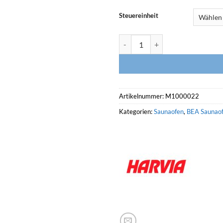
Steuereinheit
HARVIA Saunaofen VEGA Menge
Artikelnummer:
M1000022
Kategorien:
Saunaofen
,
BEA Saunao