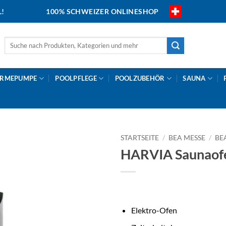
L!
100% SCHWEIZER ONLINESHOP
Suche
nach:
RMEPUMPE
POOLPFLEGE
POOLZUBEHÖR
SAUNA
STARTSEITE
/
BEA MESSE
/
BE
HARVIA Saunaof
Elektro-Ofen