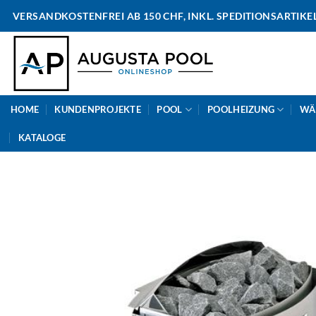
Skip
VERSANDKOSTENFREI AB 150 CHF, INKL. SPEDITIONSARTIKE
to
content
HOME
KUNDENPROJEKTE
POOL
POOLHEIZUNG
WÄ
KATALOGE