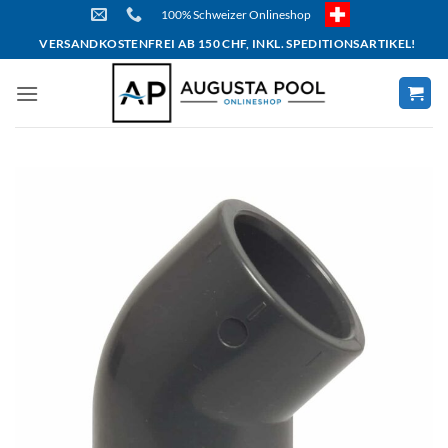
Skip
100% Schweizer Onlineshop
to
VERSANDKOSTENFREI AB 150 CHF, INKL. SPEDITIONSARTIKEL!
content