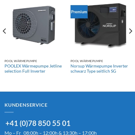
Premium
POOL WÄRMEPUMPE
POOL WÄRMEPUMPE
POOLEX Wärmepumpe Jetline
Norsup Wärmepumpe Inverter
selection Full Inverter
schwarz Type seitlich SG
KUNDENSERVICE
+41 (0)78 850 55 01
Mo – Fr 08:00h – 12:00h & 13:30h – 17:00h