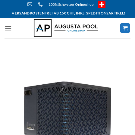
Skip
100% Schweizer Onlineshop
to
VERSANDKOSTENFREI AB 150 CHF, INKL. SPEDITIONSARTIKEL!
content