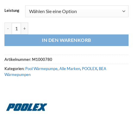
Leistung
POOLEX Wärmepumpe SPAWER O`SPA mit integrierter Umwälzpump
IN DEN WARENKORB
Artikelnummer:
M1000780
Kategorien:
Pool Wärmepumpe
,
Alle Marken
,
POOLEX
,
BEA
Wärmepumpen