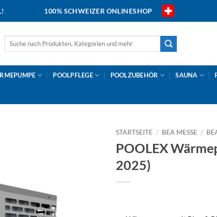
L!
100% SCHWEIZER ONLINESHOP
Suche
nach:
RMEPUMPE
POOLPFLEGE
POOLZUBEHÖR
SAUNA
STARTSEITE
/
BEA MESSE
/
BE
POOLEX Wärmepu
2025)