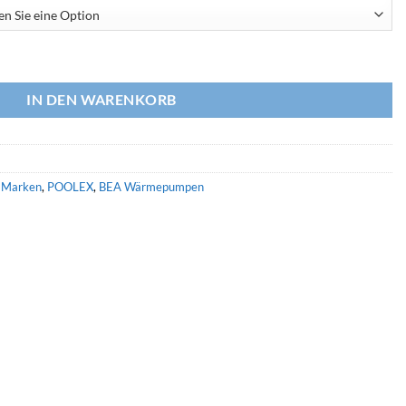
On / Off (Modell 2025) Menge
IN DEN WARENKORB
e Marken
,
POOLEX
,
BEA Wärmepumpen