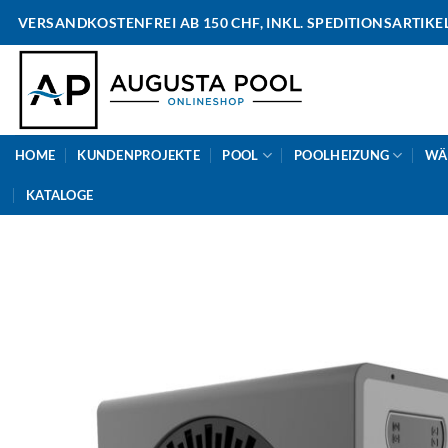
Skip
VERSANDKOSTENFREI AB 150 CHF, INKL. SPEDITIONSARTIKE
to
content
HOME
KUNDENPROJEKTE
POOL
POOLHEIZUNG
WÄ
KATALOGE