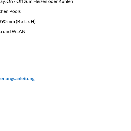
y, On / Off zum Heizen oder Kühlen
ichen Pools
90 mm (B x L x H)
pp und WLAN
ienungsanleitung
e