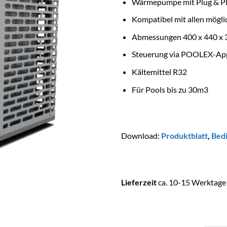
Wärmepumpe mit Plug & Pla
Kompatibel mit allen mögl
Abmessungen 400 x 440 x 3
Steuerung via POOLEX-A
Kältemittel R32
Für Pools bis zu 30m3
Download:
Produktblatt
,
Bed
Lieferzeit
ca. 10-15 Werktag