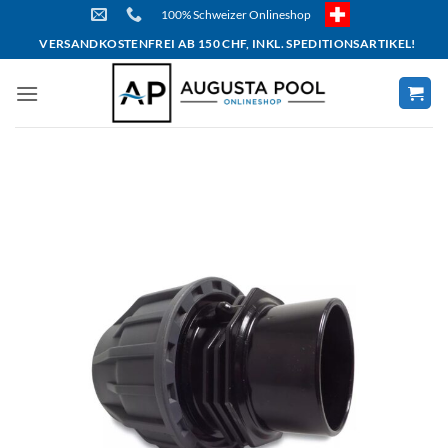
Skip
100% Schweizer Onlineshop
to
VERSANDKOSTENFREI AB 150 CHF, INKL. SPEDITIONSARTIKEL!
content