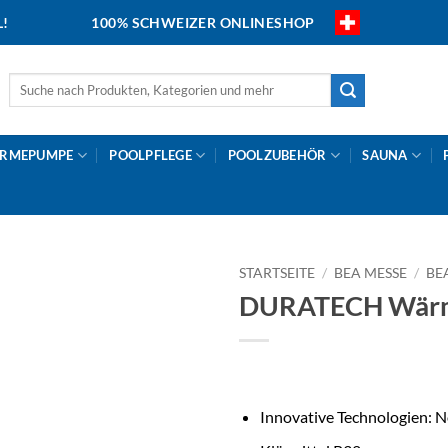
L!
100% SCHWEIZER ONLINESHOP
Suche
nach:
RMEPUMPE
POOLPFLEGE
POOLZUBEHÖR
SAUNA
STARTSEITE
/
BEA MESSE
/
BE
DURATECH Wär
Innovative Technologien: