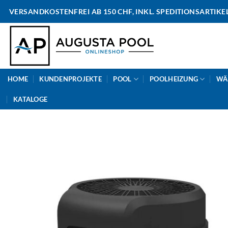
Skip
VERSANDKOSTENFREI AB 150 CHF, INKL. SPEDITIONSARTIKE
to
content
HOME
KUNDENPROJEKTE
POOL
POOLHEIZUNG
WÄ
KATALOGE