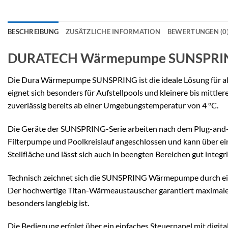
BESCHREIBUNG
ZUSÄTZLICHE INFORMATION
BEWERTUNGEN (0
DURATECH Wärmepumpe SUNSPRI
Die Dura Wärmepumpe SUNSPRING ist die ideale Lösung für alle
eignet sich besonders für Aufstellpools und kleinere bis mittler
zuverlässig bereits ab einer Umgebungstemperatur von 4 °C.
Die Geräte der SUNSPRING-Serie arbeiten nach dem Plug-and-Pl
Filterpumpe und Poolkreislauf angeschlossen und kann über ei
Stellfläche und lässt sich auch in beengten Bereichen gut integr
Technisch zeichnet sich die SUNSPRING Wärmepumpe durch eine
Der hochwertige Titan-Wärmeaustauscher garantiert maximale 
besonders langlebig ist.
Die Bedienung erfolgt über ein einfaches Steuerpanel mit digi