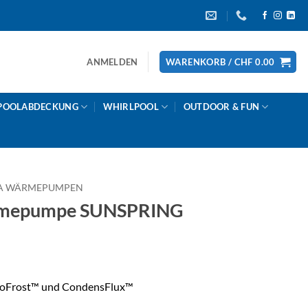
ANMELDEN
WARENKORB /
CHF
0.00
POOLABDECKUNG
WHIRLPOOL
OUTDOOR & FUN
A WÄRMEPUMPEN
mepumpe SUNSPRING
 NoFrost™ und CondensFlux™