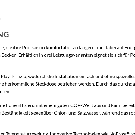
)
NG
, die ihre Poolsaison komfortabel verlängern und dabei auf Ener
e Becken. Erhältlich in drei Leistungsvarianten eignet sie sich für
ay-Prinzip, wodurch die Installation einfach und ohne speziell
ne herkömmliche Steckdose betrieben werden. Durch das durchdach
ieren.
 hohe Effizienz mit einem guten COP-Wert aus und kann bereits
Beständigkeit gegenüber Chlor- und Salzwasser, während das rob
taler Temperaturregelung. Innovative Technologien wie NoFrost™ 