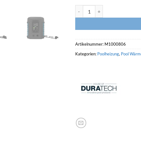
DURATECH Wärmepumpe SUNSP
Artikelnummer:
M1000806
Kategorien:
Poolheizung
,
Pool Wär