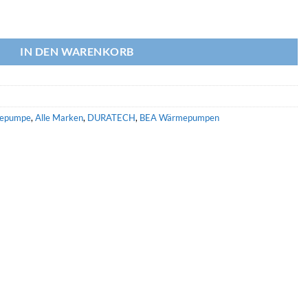
RING Menge
IN DEN WARENKORB
mepumpe
,
Alle Marken
,
DURATECH
,
BEA Wärmepumpen