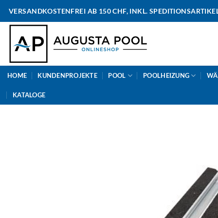
Skip
VERSANDKOSTENFREI AB 150 CHF, INKL. SPEDITIONSARTIKE
to
content
HOME
KUNDENPROJEKTE
POOL
POOLHEIZUNG
WÄ
KATALOGE