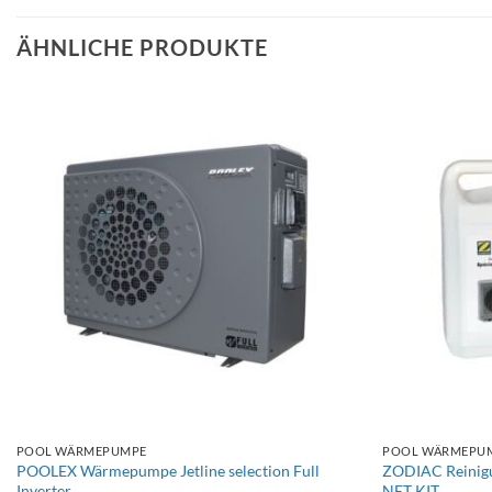
ÄHNLICHE PRODUKTE
+
+
POOL WÄRMEPUMPE
POOL WÄRMEPU
POOLEX Wärmepumpe Jetline selection Full
ZODIAC Reinig
Inverter
NET KIT