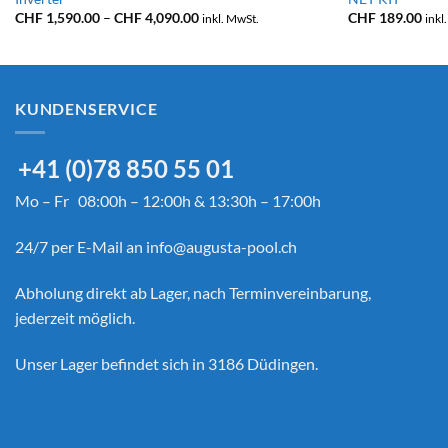
Preisspanne:
CHF
1,590.00
–
CHF
4,090.00
CHF
189.00
inkl. MwSt.
inkl
CHF 1,590.00
bis
CHF 4,090.00
KUNDENSERVICE
+41 (0)78 850 55 01
Mo – Fr 08:00h – 12:00h & 13:30h – 17:00h
24/7 per E-Mail an
info@augusta-pool.ch
Abholung direkt ab Lager, nach Terminvereinbarung,
jederzeit möglich.
Unser Lager befindet sich in 3186 Düdingen.