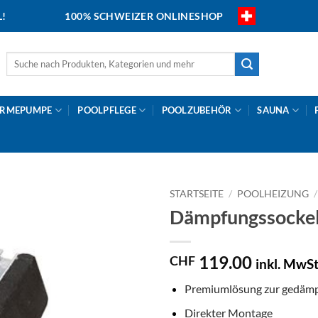
L!
100% SCHWEIZER ONLINESHOP
Suche
nach:
RMEPUMPE
POOLPFLEGE
POOLZUBEHÖR
SAUNA
STARTSEITE
/
POOLHEIZUNG
/
Dämpfungssocke
119.00
CHF
inkl. MwSt
Premiumlösung zur gedäm
Direkter Montage