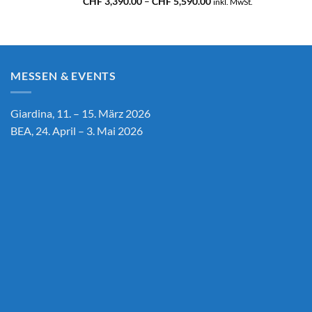
Preisspanne:
CHF
3,390.00
–
CHF
5,590.00
inkl. MwSt.
CHF 3,390.00
bis
CHF 5,590.00
MESSEN & EVENTS
Giardina, 11. – 15. März 2026
BEA, 24. April – 3. Mai 2026