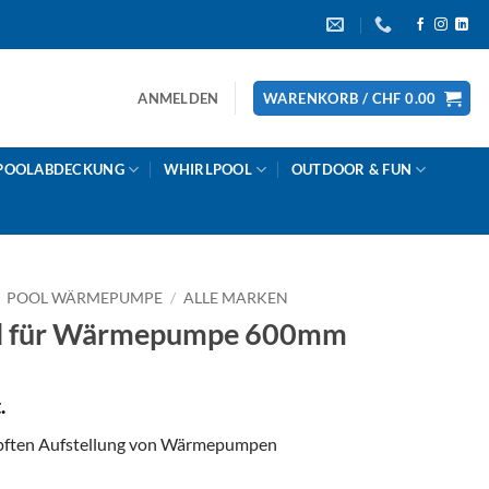
ANMELDEN
WARENKORB /
CHF
0.00
POOLABDECKUNG
WHIRLPOOL
OUTDOOR & FUN
POOL WÄRMEPUMPE
/
ALLE MARKEN
l für Wärmepumpe 600mm
.
pften Aufstellung von Wärmepumpen