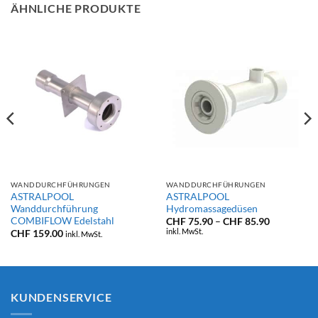
ÄHNLICHE PRODUKTE
WANDDURCHFÜHRUNGEN
WANDDURCHFÜHRUNGEN
ASTRALPOOL
ASTRALPOOL
Wanddurchführung
Hydromassagedüsen
COMBIFLOW Edelstahl
Preisspann
CHF
75.90
–
CHF
85.90
CHF 75.90
inkl. MwSt.
CHF
159.00
inkl. MwSt.
bis
CHF 85.90
KUNDENSERVICE