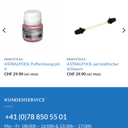
ERSATZTEILE
ERSATZTEILE
ASTRALPOOL Pufferlösung pH
ASTRALPOOL peristaltischer
4
Schlauch
CHF
29.90
CHF
29.90
inkl. MwSt.
inkl. MwSt.
KUNDENSERVICE
+41 (0)78 850 55 01
Mo – Fr 08:00h – 12:00h & 13:30h – 17:00h