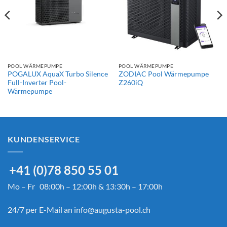
POOL WÄRMEPUMPE
POOL WÄRMEPUMPE
POGALUX AquaX Turbo Silence
ZODIAC Pool Wärmepumpe
Full-Inverter Pool-
Z260iQ
Wärmepumpe
KUNDENSERVICE
+41 (0)78 850 55 01
Mo – Fr 08:00h – 12:00h & 13:30h – 17:00h
24/7 per E-Mail an
info@augusta-pool.ch