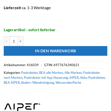
Lieferzeit
ca. 1-3 Werktage
Lagerartikel - sofort lieferbar
AIPER Akku-Poolroboter SCUBA X1 Pro Max Menge
IN DEN WARENKORB
Artikelnummer:
416039 ·
GTIN: 6977676340621
Kategorien:
Poolroboter
,
BEA alle Marken
,
Alle Marken
,
Poolroboter
nach Marken
,
Poolroboter mit App Steuerung
,
AIPER
,
Akku Poolroboter
,
BEA AIPER
,
Boden-/Wandreinigung
,
Wasseroberfläche