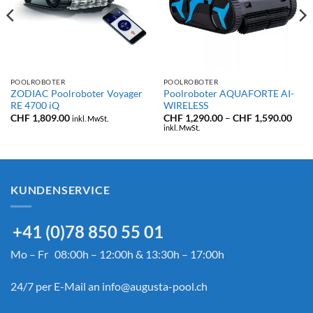
POOLROBOTER
POOLROBOTER
ZODIAC Poolroboter Voyager
Poolroboter AQUAFORTE AI-
RE 4700 iQ
WIRELESS
Prei
CHF
1,809.00
CHF
1,290.00
–
CHF
1,590.00
inkl. MwSt.
CHF 
inkl. MwSt.
bis
CHF 
KUNDENSERVICE
+41 (0)78 850 55 01
Mo – Fr 08:00h – 12:00h & 13:30h – 17:00h
24/7 per E-Mail an
info@augusta-pool.ch