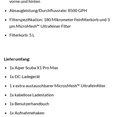
vorne und hinten
Absaugleistung/Durchflussrate: 8500 GPH
Filterspezifikation: 180 Mikrometer Feinfilterkorb und 3
μm MicroMesh™ Ultrafeiner Filter
Filterkorb: 5 L
Lieferumfang:
1x Aiper Scuba X1 Pro Max
1x DC-Ladegerät
1 x extra austauschbarer MicrosMesh™ Ultrafeinfilter
1x kabellose Ladestation
1x Benutzerhandbuch
1x Aufnahmehaken