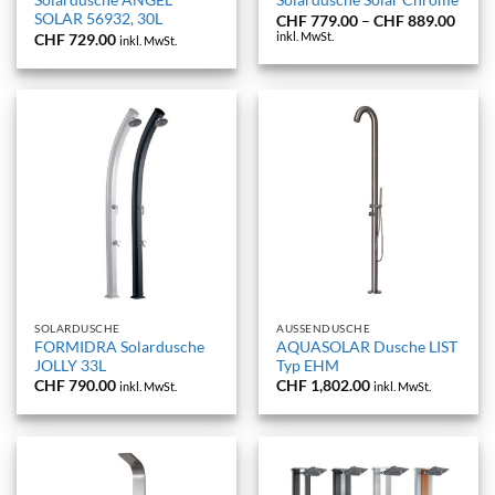
Solardusche ANGEL
Solardusche Solar Chrome
SOLAR 56932, 30L
Preis
CHF
779.00
–
CHF
889.00
CHF 
inkl. MwSt.
CHF
729.00
inkl. MwSt.
bis
CHF 
SOLARDUSCHE
AUSSENDUSCHE
FORMIDRA Solardusche
AQUASOLAR Dusche LIST
JOLLY 33L
Typ EHM
CHF
790.00
CHF
1,802.00
inkl. MwSt.
inkl. MwSt.