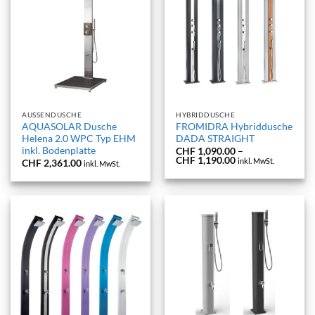
AUSSENDUSCHE
HYBRIDDUSCHE
AQUASOLAR Dusche
FROMIDRA Hybriddusche
Helena 2.0 WPC Typ EHM
DADA STRAIGHT
inkl. Bodenplatte
CHF
1,090.00
–
Preisspanne:
CHF
1,190.00
inkl. MwSt.
CHF
2,361.00
inkl. MwSt.
CHF 1,090.00
bis
CHF 1,190.00