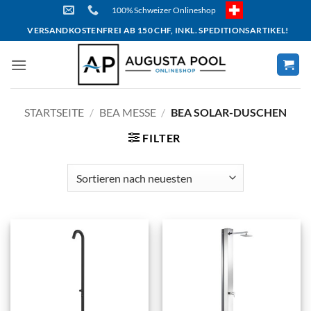
Skip
100% Schweizer Onlineshop
to
VERSANDKOSTENFREI AB 150 CHF, INKL. SPEDITIONSARTIKEL!
content
STARTSEITE
/
BEA MESSE
/
BEA SOLAR-DUSCHEN
FILTER