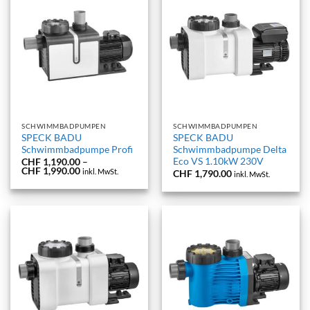
SCHWIMMBADPUMPEN
SCHWIMMBADPUMPEN
SPECK BADU
SPECK BADU
Schwimmbadpumpe Profi
Schwimmbadpumpe Delta
Eco VS 1.10kW 230V
CHF
1,190.00
–
Preisspanne:
CHF
1,990.00
inkl. MwSt.
CHF
1,790.00
inkl. MwSt.
CHF 1,190.00
bis
CHF 1,990.00