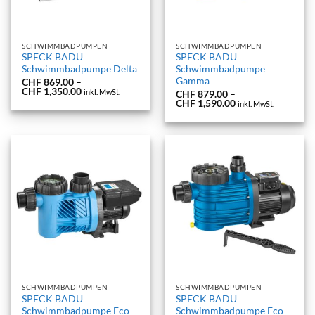
SCHWIMMBADPUMPEN
SCHWIMMBADPUMPEN
SPECK BADU
SPECK BADU
Schwimmbadpumpe Delta
Schwimmbadpumpe
Gamma
CHF
869.00
–
Preisspanne:
CHF
1,350.00
inkl. MwSt.
CHF
879.00
–
CHF 869.00
Preisspanne:
CHF
1,590.00
inkl. MwSt.
bis
CHF 879.00
CHF 1,350.00
bis
CHF 1,590.00
SCHWIMMBADPUMPEN
SCHWIMMBADPUMPEN
SPECK BADU
SPECK BADU
Schwimmbadpumpe Eco
Schwimmbadpumpe Eco