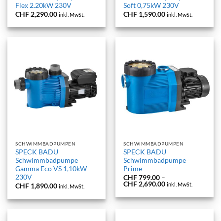
Flex 2.20kW 230V
Soft 0,75kW 230V
CHF
2,290.00
CHF
1,590.00
inkl. MwSt.
inkl. MwSt.
SCHWIMMBADPUMPEN
SCHWIMMBADPUMPEN
SPECK BADU
SPECK BADU
Schwimmbadpumpe
Schwimmbadpumpe
Gamma Eco VS 1,10kW
Prime
230V
CHF
799.00
–
Preisspanne:
CHF
2,690.00
inkl. MwSt.
CHF
1,890.00
inkl. MwSt.
CHF 799.00
bis
CHF 2,690.00