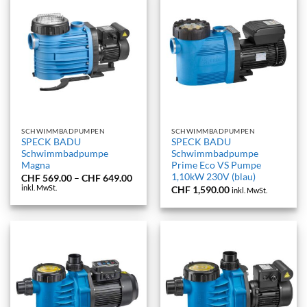
SCHWIMMBADPUMPEN
SCHWIMMBADPUMPEN
SPECK BADU
SPECK BADU
Schwimmbadpumpe
Schwimmbadpumpe
Magna
Prime Eco VS Pumpe
1,10kW 230V (blau)
Preisspanne:
CHF
569.00
–
CHF
649.00
CHF 569.00
inkl. MwSt.
CHF
1,590.00
inkl. MwSt.
bis
CHF 649.00