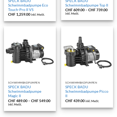
SPECK BADU
SPECK BADU
Schwimmbadpumpe Eco
Schwimmbadpumpe Top II
Touch-Pro II VS
Preis
CHF
609.00
–
CHF
739.00
CHF 
inkl. MwSt.
CHF
1,259.00
inkl. MwSt.
bis
CHF 
SCHWIMMBADPUMPEN
SCHWIMMBADPUMPEN
SPECK BADU
SPECK BADU
Schwimmbadpumpe
Schwimmbadpumpe Picco
Magic II
II
Preisspanne:
CHF
489.00
–
CHF
549.00
CHF
439.00
inkl. MwSt.
CHF 489.00
inkl. MwSt.
bis
CHF 549.00