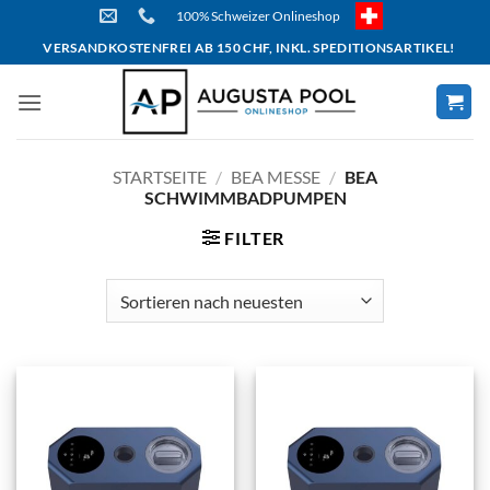
Skip
100% Schweizer Onlineshop
to
VERSANDKOSTENFREI AB 150 CHF, INKL. SPEDITIONSARTIKEL!
content
STARTSEITE
/
BEA MESSE
/
BEA
SCHWIMMBADPUMPEN
FILTER