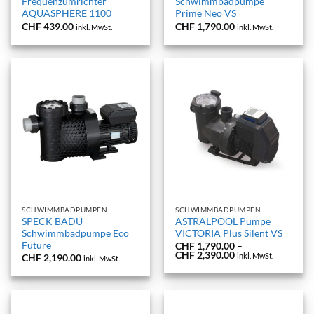
Frequenzumrichter
Schwimmbadpumpe
AQUASPHERE 1100
Prime Neo VS
CHF
439.00
CHF
1,790.00
inkl. MwSt.
inkl. MwSt.
SCHWIMMBADPUMPEN
SCHWIMMBADPUMPEN
SPECK BADU
ASTRALPOOL Pumpe
Schwimmbadpumpe Eco
VICTORIA Plus Silent VS
Future
CHF
1,790.00
–
Preisspanne:
CHF
2,390.00
inkl. MwSt.
CHF
2,190.00
inkl. MwSt.
CHF 1,790.00
bis
CHF 2,390.00