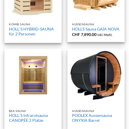
KOMBI SAUNA
AUSSENSAUNA
HOLL`S HYBRID-SAUNA
HOLL’S Sauna GAÏA NOVA
für 2 Personen
CHF
7,890.00
inkl. MwSt.
BEA SAUNA
AUSSENSAUNA
HOLL`S Infrarotsauna
POOLEX Aussensauna
CANOPÉE 2 Plätze
ONYXIA Barrel