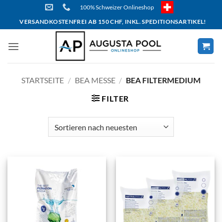
Skip
100% Schweizer Onlineshop
to
VERSANDKOSTENFREI AB 150 CHF, INKL. SPEDITIONSARTIKEL!
content
STARTSEITE
/
BEA MESSE
/
BEA FILTERMEDIUM
FILTER