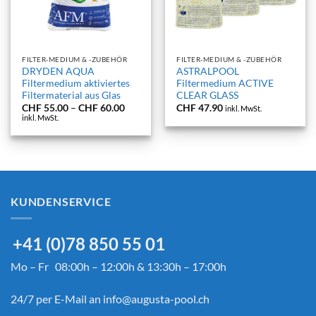
FILTER-MEDIUM & -ZUBEHÖR
FILTER-MEDIUM & -ZUBEHÖR
DRYDEN AQUA
ASTRALPOOL
Filtermedium aktiviertes
Filtermedium ACTIVE
Filtermaterial aus Glas
CLEAR GLASS
Preisspanne:
CHF
55.00
–
CHF
60.00
CHF
47.90
inkl. MwSt.
CHF 55.00
inkl. MwSt.
bis
CHF 60.00
KUNDENSERVICE
+41 (0)78 850 55 01
Mo – Fr 08:00h – 12:00h & 13:30h – 17:00h
24/7 per E-Mail an
info@augusta-pool.ch